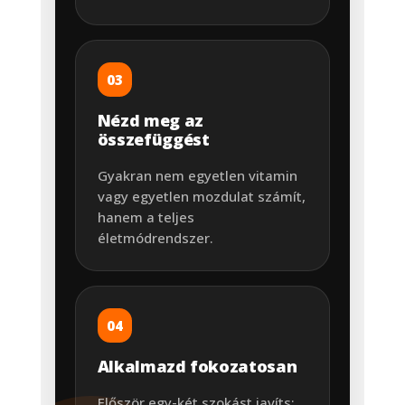
03
Nézd meg az
összefüggést
Gyakran nem egyetlen vitamin
vagy egyetlen mozdulat számít,
hanem a teljes
életmódrendszer.
04
Alkalmazd fokozatosan
Először egy-két szokást javíts: