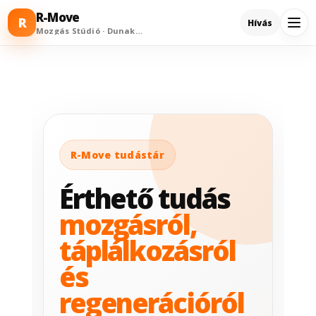
R-Move
R
Hívás
Mozgás Stúdió · Dunakeszi
R-Move tudástár
Érthető tudás
mozgásról,
táplálkozásról
és
regenerációról