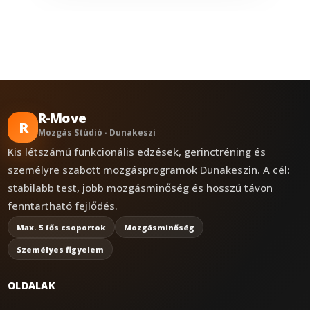
R-Move
R
Mozgás Stúdió · Dunakeszi
Kis létszámú funkcionális edzések, gerinctréning és
személyre szabott mozgásprogramok Dunakeszin. A cél:
stabilabb test, jobb mozgásminőség és hosszú távon
fenntartható fejlődés.
Max. 5 fős csoportok
Mozgásminőség
Személyes figyelem
OLDALAK