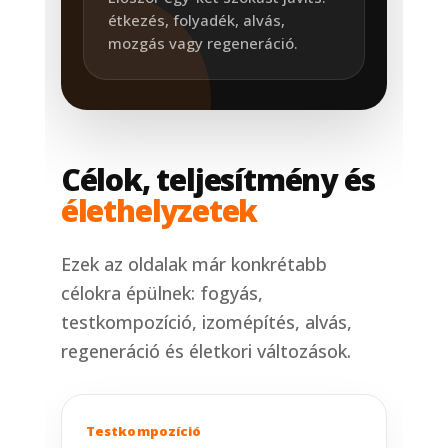
étkezés, folyadék, alvás,
mozgás vagy regeneráció.
Célok, teljesítmény és
élethelyzetek
Ezek az oldalak már konkrétabb
célokra épülnek: fogyás,
testkompozíció, izomépítés, alvás,
regeneráció és életkori változások.
Testkompozíció