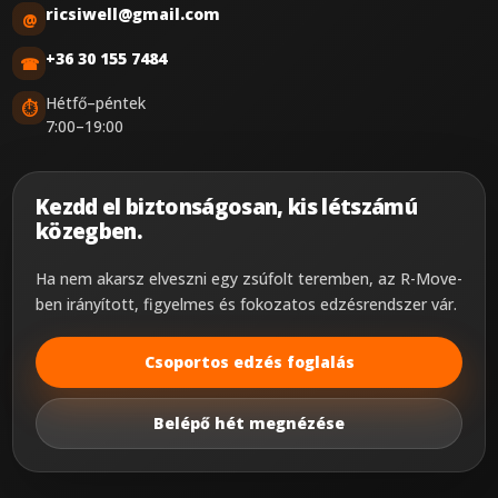
ricsiwell@gmail.com
@
+36 30 155 7484
☎
Hétfő–péntek
⏱
7:00–19:00
Kezdd el biztonságosan, kis létszámú
közegben.
Ha nem akarsz elveszni egy zsúfolt teremben, az R-Move-
ben irányított, figyelmes és fokozatos edzésrendszer vár.
Csoportos edzés foglalás
Belépő hét megnézése