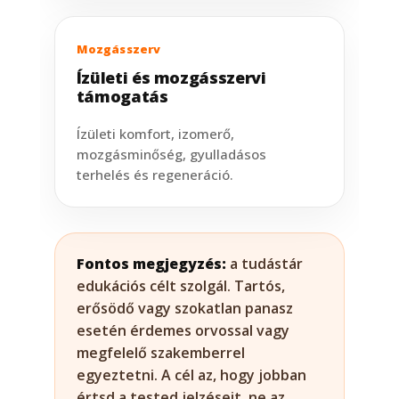
Mozgásszerv
Ízületi és mozgásszervi
támogatás
Ízületi komfort, izomerő,
mozgásminőség, gyulladásos
terhelés és regeneráció.
Fontos megjegyzés:
a tudástár
edukációs célt szolgál. Tartós,
erősödő vagy szokatlan panasz
esetén érdemes orvossal vagy
megfelelő szakemberrel
egyeztetni. A cél az, hogy jobban
értsd a tested jelzéseit, ne az,