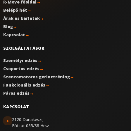
R-Move főoldal
→
Belépő hét
→
Árak és bérletek
→
Blog
→
Kapcsolat
→
SZOLGÁLTATÁSOK
Személyi edzés
→
Csoportos edzés
→
Szenzomotoros gerinctréning
→
Funkcionális edzés
→
Páros edzés
→
KAPCSOLAT
2120 Dunakeszi,
⌖
Fóti út 055/38 Hrsz