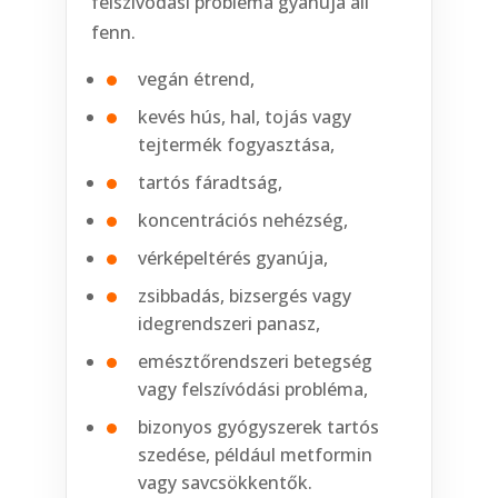
felszívódási probléma gyanúja áll
fenn.
vegán étrend,
kevés hús, hal, tojás vagy
tejtermék fogyasztása,
tartós fáradtság,
koncentrációs nehézség,
vérképeltérés gyanúja,
zsibbadás, bizsergés vagy
idegrendszeri panasz,
emésztőrendszeri betegség
vagy felszívódási probléma,
bizonyos gyógyszerek tartós
szedése, például metformin
vagy savcsökkentők.