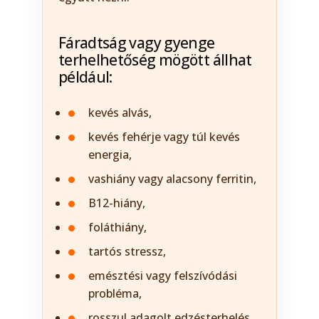
Fáradtság vagy gyenge
terhelhetőség mögött állhat
például:
kevés alvás,
kevés fehérje vagy túl kevés
energia,
vashiány vagy alacsony ferritin,
B12-hiány,
foláthiány,
tartós stressz,
emésztési vagy felszívódási
probléma,
rosszul adagolt edzésterhelés.