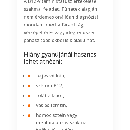
A B12-vitamin státusz értékelése
szakmai feladat. Tünetek alapján
nem érdemes önállóan diagnózist
mondani, mert a fáradtság,
vérképeltérés vagy idegrendszeri
panasz több okból is kialakulhat.
Hiány gyanújánál hasznos
lehet átnézni:
teljes vérkép,
szérum B12,
folát állapot,
vas és ferritin,
homocisztein vagy
metilmalonsav szakmai
indikáció alapján,