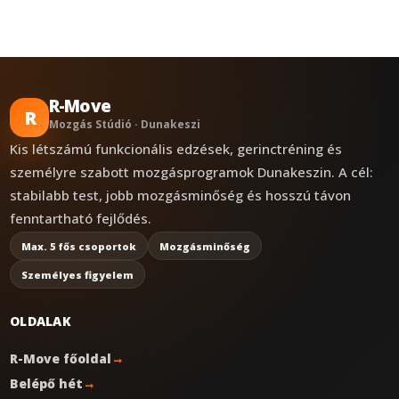
R-Move
R
Mozgás Stúdió · Dunakeszi
Kis létszámú funkcionális edzések, gerinctréning és
személyre szabott mozgásprogramok Dunakeszin. A cél:
stabilabb test, jobb mozgásminőség és hosszú távon
fenntartható fejlődés.
Max. 5 fős csoportok
Mozgásminőség
Személyes figyelem
OLDALAK
R-Move főoldal
→
Belépő hét
→