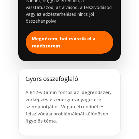
is lehet, hogy az étrended, a
vasstátuszod, az alvásod, a felszívódásod
vagy az edzésterhelésed nincs jól
összehangolva.
Megnézem, hol csúszik el a
rendszerem
Gyors összefoglaló
A B12-vitamin fontos az idegrendszer,
vérképzés és energia-anyagcsere
szempontjából. Vegán étrendnél és
felszívódási problémáknál különösen
figyelős téma.