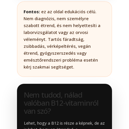
Fontos:
ez az oldal edukációs célú.
Nem diagnózis, nem személyre
szabott étrend, és nem helyettesíti a
laborvizsgálatot vagy az orvosi
véleményt. Tartós fáradtság,
zsibbadás, vérképeltérés, vegán
étrend, gyógyszerszedés vagy
emésztőrendszeri probléma esetén
kérj szakmai segítséget.
Nem tudod, nálad
valóban B12-vitaminról
van szó?
Lehet, hogy a B12 is része a képnek, de az