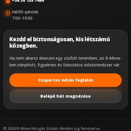
+36 30 155 7484
☎
Hétfő–péntek
⏱
7:00–19:00
Kezdd el biztonságosan, kis létszámú
közegben.
Ha nem akarsz elveszni egy zsúfolt teremben, az R-Move-
ben irányított, figyelmes és fokozatos edzésrendszer vár.
Csoportos edzés foglalás
Belépő hét megnézése
©
2026
R-Move Mozgás Stúdió. Minden jog fenntartva.