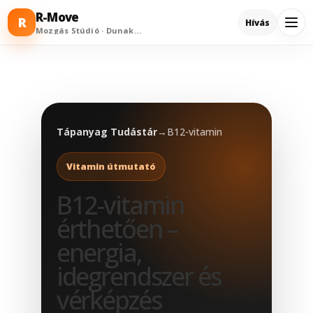
R-Move
R
Hívás
Mozgás Stúdió · Dunakeszi
Tápanyag Tudástár
→
B12-vitamin
Vitamin útmutató
B12-vitamin
érthetően –
energia,
idegrendszer és
vérképzés