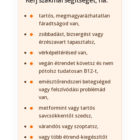
Kérj szakmai segítséget, ha:
tartós, megmagyarázhatatlan
fáradtságod van,
zsibbadást, bizsergést vagy
érzészavart tapasztalsz,
vérképeltérésed van,
vegán étrendet követsz és nem
pótolsz tudatosan B12-t,
emésztőrendszeri betegséged
vagy felszívódási problémád
van,
metformint vagy tartós
savcsökkentőt szedsz,
várandós vagy szoptatsz,
vagy több étrend-kiegészítőt