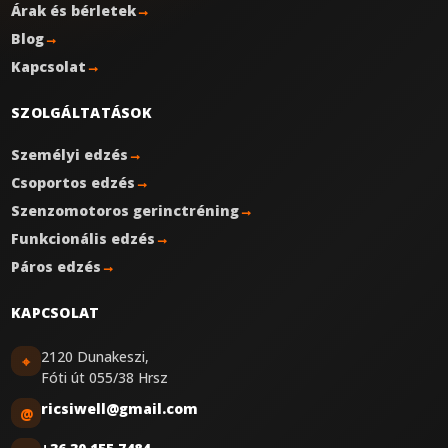
Árak és bérletek
→
Blog
→
Kapcsolat
→
SZOLGÁLTATÁSOK
Személyi edzés
→
Csoportos edzés
→
Szenzomotoros gerinctréning
→
Funkcionális edzés
→
Páros edzés
→
KAPCSOLAT
2120 Dunakeszi,
⌖
Fóti út 055/38 Hrsz
ricsiwell@gmail.com
@