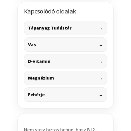
Kapcsolódó oldalak
Tápanyag Tudástár
→
Vas
→
D-vitamin
→
Magnézium
→
Fehérje
→
Nem vagy biztos benne, hogy B12-