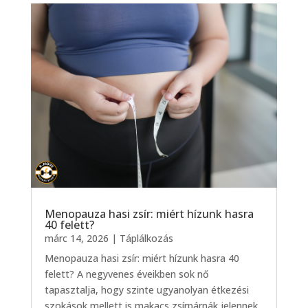
Menopauza hasi zsír: miért hízunk hasra
40 felett?
márc 14, 2026
|
Táplálkozás
Menopauza hasi zsír: miért hízunk hasra 40
felett? A negyvenes éveikben sok nő
tapasztalja, hogy szinte ugyanolyan étkezési
szokások mellett is makacs zsírpárnák jelennek