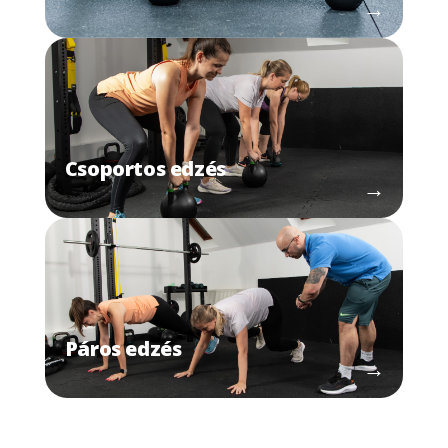
→
Csoportos edzés
→
Páros edzés
→