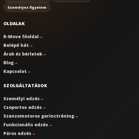
Személyes figyelem
OLDALAK
R-Move főoldal
→
Belépő hét
→
Árak és bérletek
→
Blog
→
Kapcsolat
→
SZOLGÁLTATÁSOK
Személyi edzés
→
Csoportos edzés
→
Szenzomotoros gerinctréning
→
Funkcionális edzés
→
Páros edzés
→