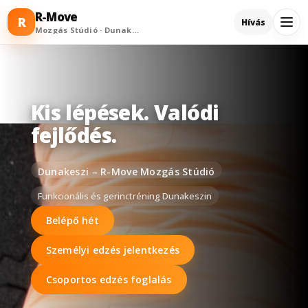
R-Move
R
Hívás
Mozgás Stúdió · Dunakeszi
Kis lépések. Valódi
fejlődés.
Dunakeszi – R-Move Mozgás Stúdió
Funkcionális és gerinctréning Dunakeszin
Belépő hét
Személyi edzés jelentkezés
Csoportos edzés foglalás