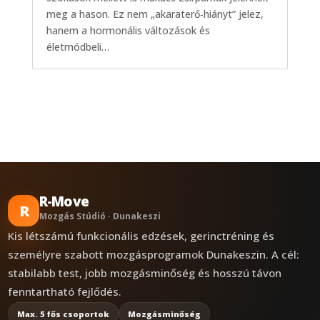
meg a hason. Ez nem „akaraterő‑hiányt” jelez,
hanem a hormonális változások és
életmódbeli…
R-Move
R
Mozgás Stúdió · Dunakeszi
Kis létszámú funkcionális edzések, gerinctréning és
személyre szabott mozgásprogramok Dunakeszin. A cél:
stabilabb test, jobb mozgásminőség és hosszú távon
fenntartható fejlődés.
Max. 5 fős csoportok
Mozgásminőség