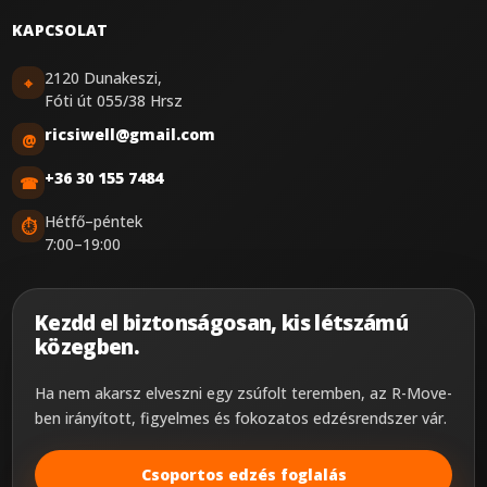
KAPCSOLAT
2120 Dunakeszi,
⌖
Fóti út 055/38 Hrsz
ricsiwell@gmail.com
@
+36 30 155 7484
☎
Hétfő–péntek
⏱
7:00–19:00
Kezdd el biztonságosan, kis létszámú
közegben.
Ha nem akarsz elveszni egy zsúfolt teremben, az R-Move-
ben irányított, figyelmes és fokozatos edzésrendszer vár.
Csoportos edzés foglalás