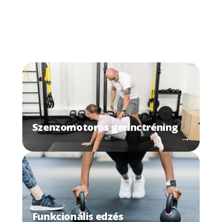
Szenzomotoros gerinctréning
→
Funkcionális edzés