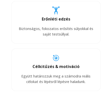
🏋️
Erőnléti edzés
Biztonságos, fokozatos erősítés súlyokkal és
saját testsúllyal.
🎯
Célkitűzés & motiváció
Együtt határozzuk meg a számodra reális
célokat és lépésről lépésre haladunk.