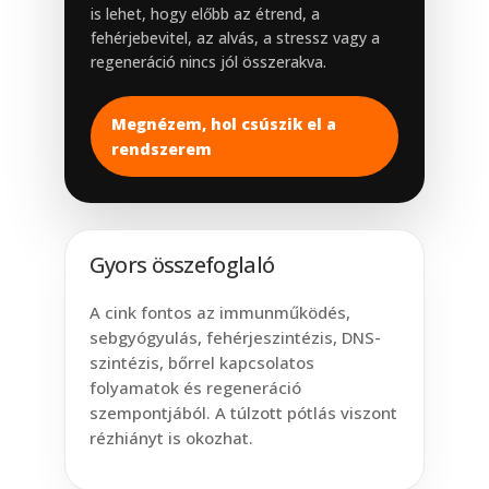
is lehet, hogy előbb az étrend, a
fehérjebevitel, az alvás, a stressz vagy a
regeneráció nincs jól összerakva.
Megnézem, hol csúszik el a
rendszerem
Gyors összefoglaló
A cink fontos az immunműködés,
sebgyógyulás, fehérjeszintézis, DNS-
szintézis, bőrrel kapcsolatos
folyamatok és regeneráció
szempontjából. A túlzott pótlás viszont
rézhiányt is okozhat.