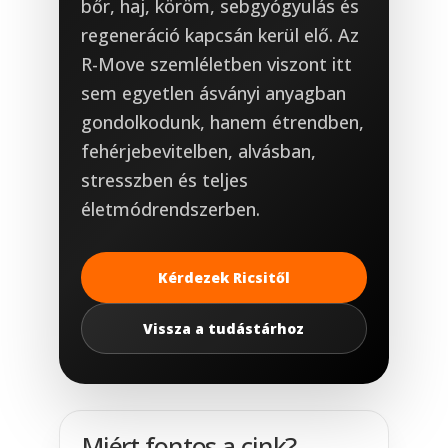
bőr, haj, köröm, sebgyógyulás és
regeneráció kapcsán kerül elő. Az
R-Move szemléletben viszont itt
sem egyetlen ásványi anyagban
gondolkodunk, hanem étrendben,
fehérjebevitelben, alvásban,
stresszben és teljes
életmódrendszerben.
Kérdezek Ricsitől
Vissza a tudástárhoz
Miért fontos a cink?