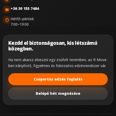
+36 30 155 7484
☎
Hétfő–péntek
⏱
7:00–19:00
Kezdd el biztonságosan, kis létszámú
közegben.
Ha nem akarsz elveszni egy zsúfolt teremben, az R-Move-
ben irányított, figyelmes és fokozatos edzésrendszer vár.
Csoportos edzés foglalás
Belépő hét megnézése