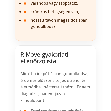
várandós vagy szoptatsz,
krónikus betegséged van,
hosszú távon magas dózisban
gondolkodsz.
R-Move gyakorlati
ellenőrzőlista
Mielőtt cinkpótlásban gondolkodsz,
érdemes először a teljes étrendi és
életmódbeli hátteret átnézni. Ez nem
diagnózis, hanem józan
kiindulópont.
Eszel rendszeresen minőségi