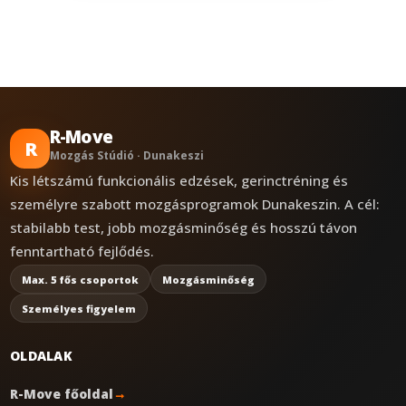
R-Move
R
Mozgás Stúdió · Dunakeszi
Kis létszámú funkcionális edzések, gerinctréning és
személyre szabott mozgásprogramok Dunakeszin. A cél:
stabilabb test, jobb mozgásminőség és hosszú távon
fenntartható fejlődés.
Max. 5 fős csoportok
Mozgásminőség
Személyes figyelem
OLDALAK
R-Move főoldal
→