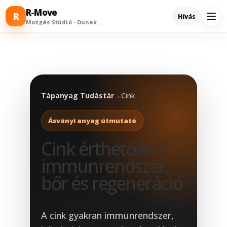
R-Move
R
Hívás
Mozgás Stúdió · Dunakeszi
Tápanyag Tudástár
→
Cink
Ásványi anyag útmutató
Cink érthetően –
immunrendszer,
bőr és regeneráció
A cink gyakran immunrendszer,