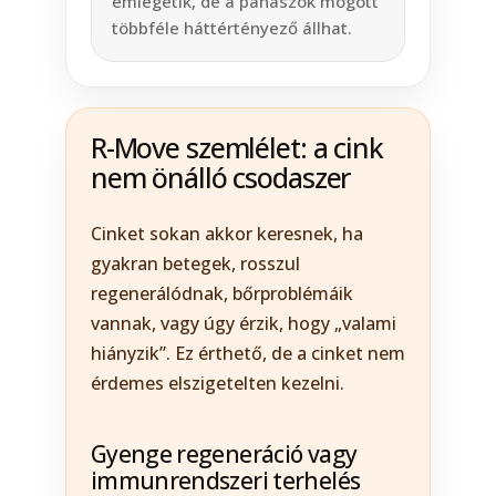
emlegetik, de a panaszok mögött
többféle háttértényező állhat.
R-Move szemlélet: a cink
nem önálló csodaszer
Cinket sokan akkor keresnek, ha
gyakran betegek, rosszul
regenerálódnak, bőrproblémáik
vannak, vagy úgy érzik, hogy „valami
hiányzik”. Ez érthető, de a cinket nem
érdemes elszigetelten kezelni.
Gyenge regeneráció vagy
immunrendszeri terhelés