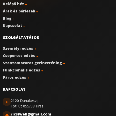
Belépő hét
→
Árak és bérletek
→
Blog
→
Kapcsolat
→
SZOLGÁLTATÁSOK
Személyi edzés
→
Csoportos edzés
→
Szenzomotoros gerinctréning
→
Funkcionális edzés
→
Páros edzés
→
KAPCSOLAT
2120 Dunakeszi,
⌖
Fóti út 055/38 Hrsz
ricsiwell@gmail.com
@