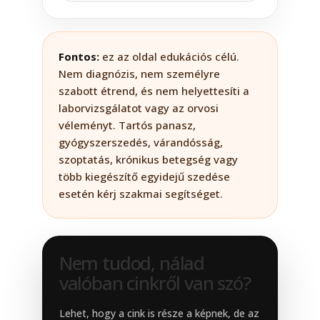
Fontos:
ez az oldal edukációs célú.
Nem diagnózis, nem személyre
szabott étrend, és nem helyettesíti a
laborvizsgálatot vagy az orvosi
véleményt. Tartós panasz,
gyógyszerszedés, várandósság,
szoptatás, krónikus betegség vagy
több kiegészítő egyidejű szedése
esetén kérj szakmai segítséget.
Nem tudod, nálad
valóban cinkről van szó?
Lehet, hogy a cink is része a képnek, de az