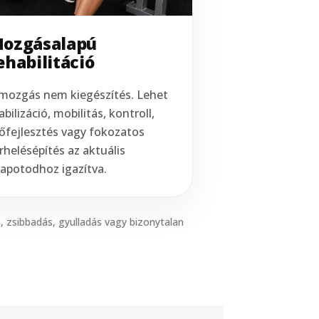
ozgásalapú
ehabilitáció
mozgás nem kiegészítés. Lehet
abilizáció, mobilitás, kontroll,
őfejlesztés vagy fokozatos
rhelésépítés az aktuális
lapotodhoz igazítva.
m, zsibbadás, gyulladás vagy bizonytalan