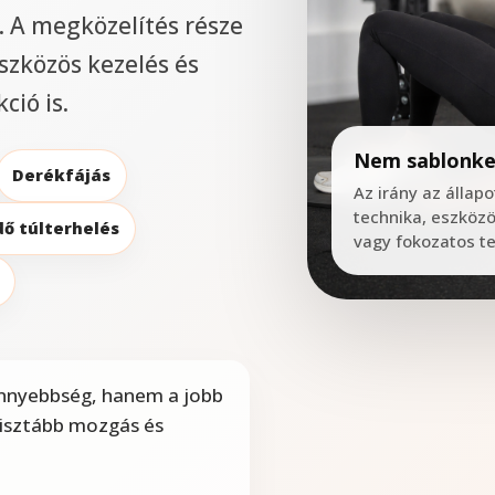
. A megközelítés része
szközös kezelés és
ció is.
Nem sablonke
Derékfájás
Az irány az állap
technika, eszköz
dő túlterhelés
vagy fokozatos te
önnyebbség, hanem a jobb
tisztább mozgás és