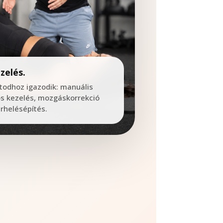
zelés.
otodhoz igazodik: manuális
ös kezelés, mozgáskorrekció
rhelésépítés.