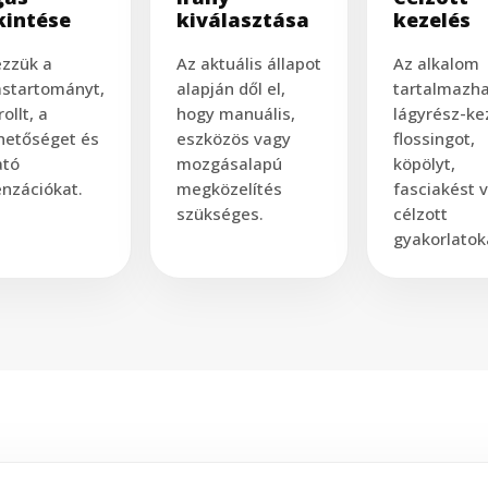
kintése
kiválasztása
kezelés
zzük a
Az aktuális állapot
Az alkalom
startományt,
alapján dől el,
tartalmazh
ollt, a
hogy manuális,
lágyrész-ke
hetőséget és
eszközös vagy
flossingot,
ató
mozgásalapú
köpölyt,
nzációkat.
megközelítés
fasciakést 
szükséges.
célzott
gyakorlatok