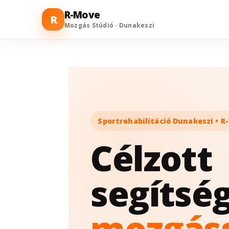
R-Move
R
Mozgás Stúdió · Dunakeszi
Sportrehabilitáció Dunakeszi • 
Célzott
segítsé
mozgáss