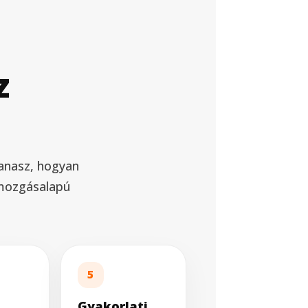
z
panasz, hogyan
 mozgásalapú
5
Gyakorlati