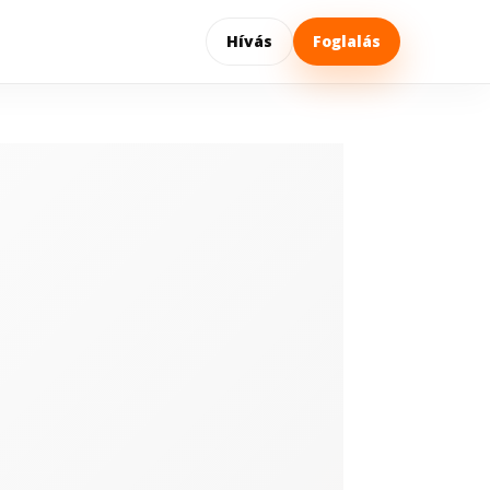
Hívás
Foglalás