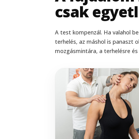
csak egyetl
A test kompenzál. Ha valahol b
terhelés, az máshol is panaszt o
mozgásmintára, a terhelésre és a