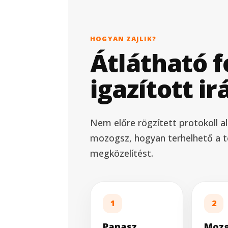
HOGYAN ZAJLIK?
Átlátható f
igazított ir
Nem előre rögzített protokoll a
mozogsz, hogyan terhelhető a t
megközelítést.
1
2
Panasz
Moz