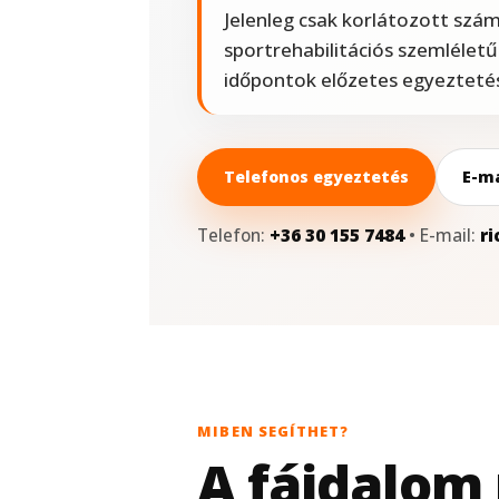
Jelenleg csak korlátozott szám
sportrehabilitációs szemléletű
időpontok előzetes egyeztetés
Telefonos egyeztetés
E-ma
Telefon:
+36 30 155 7484
• E-mail:
r
MIBEN SEGÍTHET?
A fájdalom