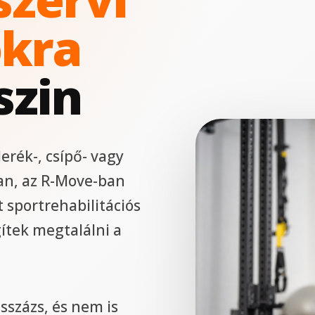
kra
szin
derék-, csípő- vagy
an, az R-Move-ban
t sportrehabilitációs
ítek megtalálni a
sszázs, és nem is