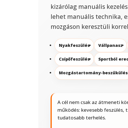
kizárólag manuális kezelés
lehet manuális technika, e
mozgáson keresztüli korrek
Nyakfeszülés
Vállpanasz
Csípőfeszülés
Sportból ere
Mozgástartomány-beszűkülés
A cél nem csak az átmeneti k
működés: kevesebb feszülés, 
tudatosabb terhelés.