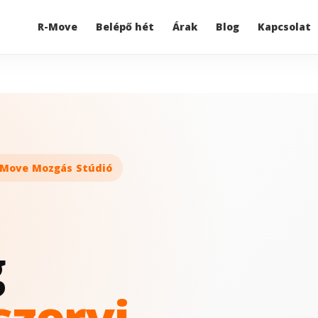
R-Move
Belépő hét
Árak
Blog
Kapcsolat
R-Move Mozgás Stúdió
g
zervi