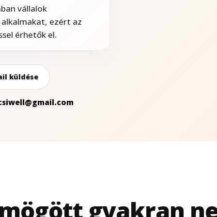
ban vállalok
 alkalmakat, ezért az
sel érhetők el.
il küldése
icsiwell@gmail.com
 mögött gyakran n