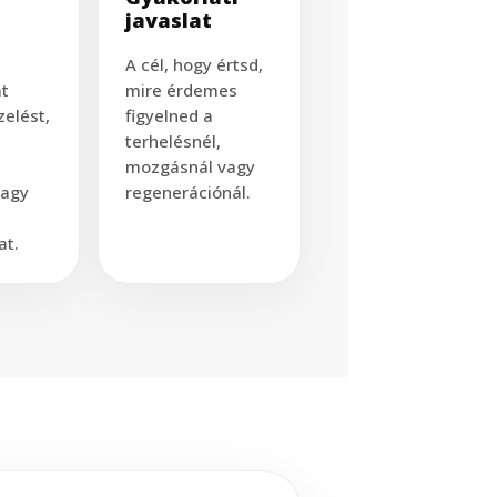
javaslat
A cél, hogy értsd,
at
mire érdemes
zelést,
figyelned a
terhelésnél,
mozgásnál vagy
vagy
regenerációnál.
at.