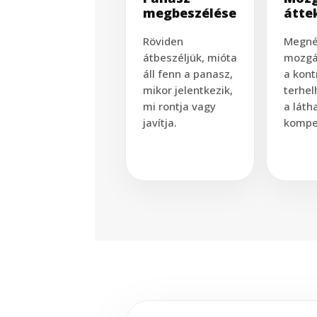
megbeszélése
átte
Röviden
Megné
átbeszéljük, mióta
mozgá
áll fenn a panasz,
a kontr
mikor jelentkezik,
terhel
mi rontja vagy
a láth
javítja.
kompe