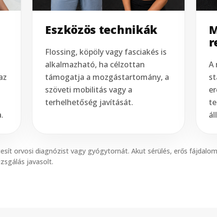
Eszközös technikák
M
r
Flossing, köpöly vagy fasciakés is
alkalmazható, ha célzottan
A 
az
támogatja a mozgástartomány, a
st
szöveti mobilitás vagy a
er
terhelhetőség javítását.
te
.
ál
tesít orvosi diagnózist vagy gyógytornát. Akut sérülés, erős fájdalo
zsgálás javasolt.