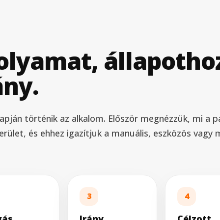
olyamat, állapotho
ány.
lapján történik az alkalom. Először megnézzük, mi a 
erület, és ehhez igazítjuk a manuális, eszközös vagy
3
4
gás
Irány
Célzott