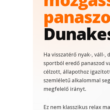
panaszo
Dunake
Ha visszatérő nyak-, váll-, 
sportból eredő panaszod v
célzott, állapothoz igazítot
szemléletű alkalommal seg
megfelelő irányt.
Ez nem klasszikus relax ma