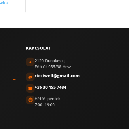
sek »
KAPCSOLAT
2120 Dunakeszi,
⌖
Fóti út 055/38 Hrsz
ricsiwell@gmail.com
@
→
+36 30 155 7484
☎
Hétfő–péntek
⏱
7:00–19:00