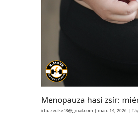
Menopauza hasi zsír: miér
írta:
zedike43@gmail.com
|
márc 14, 2026
|
Tá