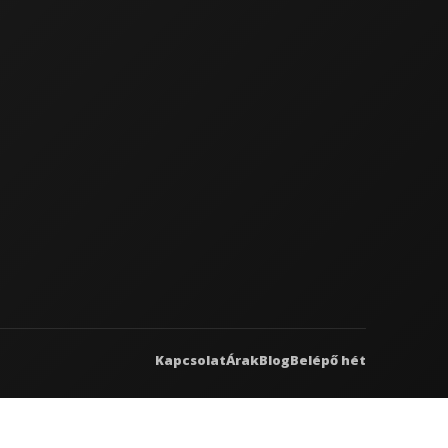
Kapcsolat
Árak
Blog
Belépő hét