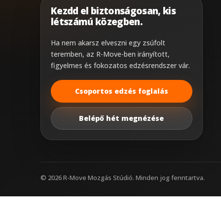
Kezdd el biztonságosan, kis
létszámú közegben.
Ha nem akarsz elveszni egy zsúfolt
teremben, az R-Move-ben irányított,
figyelmes és fokozatos edzésrendszer vár.
Csoportos edzés foglalás
Belépő hét megnézése
©
2026
R-Move Mozgás Stúdió. Minden jog fenntartva.