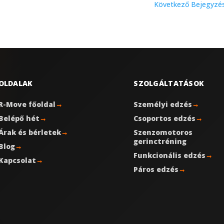
Következő Bejegyzé
OLDALAK
SZOLGÁLTATÁSOK
R-Move főoldal
→
Személyi edzés
→
Belépő hét
→
Csoportos edzés
→
Árak és bérletek
→
Szenzomotoros
gerinctréning
Blog
→
Funkcionális edzés
→
Kapcsolat
→
Páros edzés
→