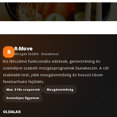
R-Move
R
Mozgás Stúdió · Dunakeszi
Kis létszámú funkcionális edzések, gerinctréning és
személyre szabott mozgásprogramok Dunakeszin. A cél:
stabilabb test, jobb mozgásminőség és hosszú távon
fenntartható fejlődés.
Max. 5 fős csoportok
Mozgásminőség
Személyes figyelem
OLDALAK