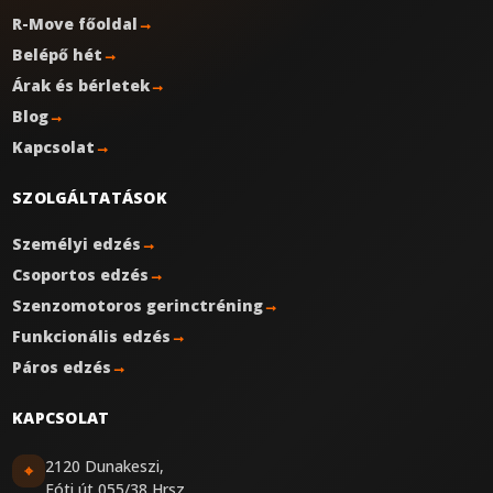
R-Move főoldal
→
Belépő hét
→
Árak és bérletek
→
Blog
→
Kapcsolat
→
SZOLGÁLTATÁSOK
Személyi edzés
→
Csoportos edzés
→
Szenzomotoros gerinctréning
→
Funkcionális edzés
→
Páros edzés
→
KAPCSOLAT
2120 Dunakeszi,
⌖
Fóti út 055/38 Hrsz