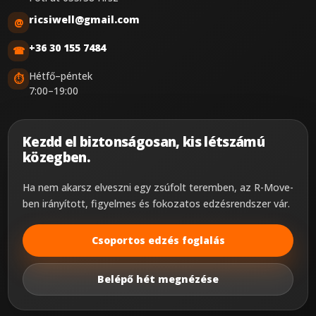
ricsiwell@gmail.com
@
+36 30 155 7484
☎
Hétfő–péntek
⏱
7:00–19:00
Kezdd el biztonságosan, kis létszámú
közegben.
Ha nem akarsz elveszni egy zsúfolt teremben, az R-Move-
ben irányított, figyelmes és fokozatos edzésrendszer vár.
Csoportos edzés foglalás
Belépő hét megnézése