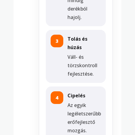
mindig
derékból
hajolj.
Tolás és
3
húzás
Váll- és
törzskontroll
fejlesztése.
Cipelés
4
Az egyik
legéletszerűbb
erőfejlesztő
mozgás.