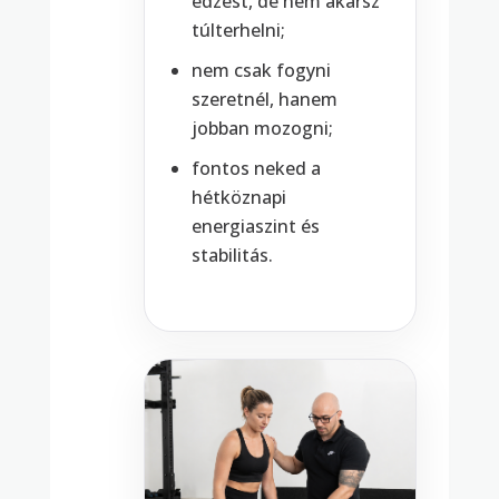
edzést, de nem akarsz
túlterhelni;
nem csak fogyni
szeretnél, hanem
jobban mozogni;
fontos neked a
hétköznapi
energiaszint és
stabilitás.