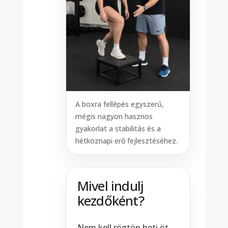
A boxra fellépés egyszerű,
mégis nagyon hasznos
gyakorlat a stabilitás és a
hétköznapi erő fejlesztéséhez.
Mivel indulj
kezdőként?
Nem kell rögtön heti öt