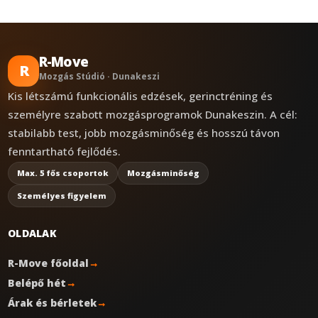
R-Move
R
Mozgás Stúdió · Dunakeszi
Kis létszámú funkcionális edzések, gerinctréning és
személyre szabott mozgásprogramok Dunakeszin. A cél:
stabilabb test, jobb mozgásminőség és hosszú távon
fenntartható fejlődés.
Max. 5 fős csoportok
Mozgásminőség
Személyes figyelem
OLDALAK
R-Move főoldal
→
Belépő hét
→
Árak és bérletek
→