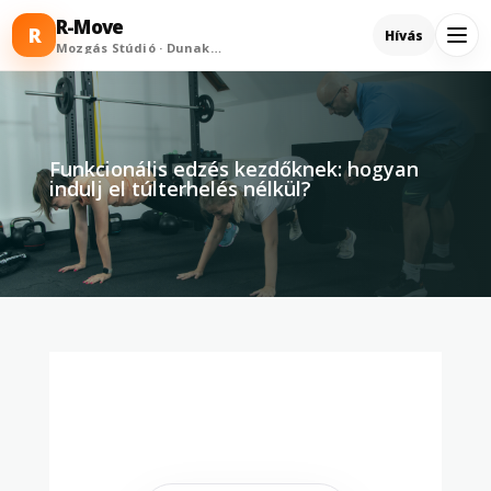
R-Move
R
Hívás
Mozgás Stúdió · Dunakeszi
Funkcionális edzés kezdőknek: hogyan
indulj el túlterhelés nélkül?