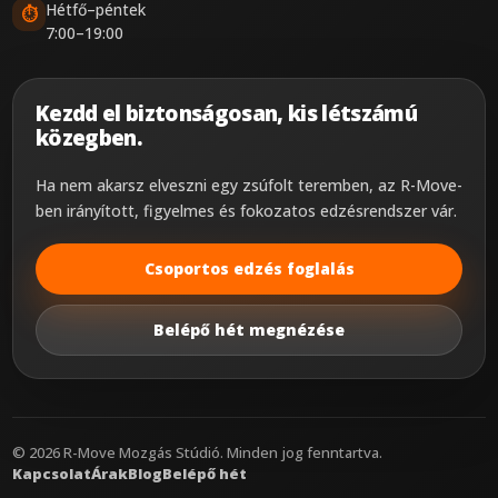
Hétfő–péntek
⏱
7:00–19:00
Kezdd el biztonságosan, kis létszámú
közegben.
Ha nem akarsz elveszni egy zsúfolt teremben, az R-Move-
ben irányított, figyelmes és fokozatos edzésrendszer vár.
Csoportos edzés foglalás
Belépő hét megnézése
©
2026
R-Move Mozgás Stúdió. Minden jog fenntartva.
Kapcsolat
Árak
Blog
Belépő hét