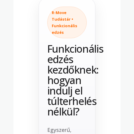
R-Move
Tudástár •
Funkcionális
edzés
Funkcionális
edzés
kezdőknek:
hogyan
indulj el
túlterhelés
nélkül?
Egyszerű,