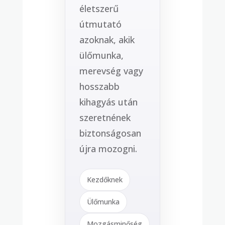
életszerű
útmutató
azoknak, akik
ülőmunka,
merevség vagy
hosszabb
kihagyás után
szeretnének
biztonságosan
újra mozogni.
Kezdőknek
Ülőmunka
Mozgásminőség