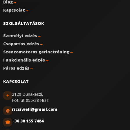
Blog
→
Kapcsolat
→
SZOLGÁLTATÁSOK
Személyi edzés
→
Csoportos edzés
→
Szenzomotoros gerinctréning
→
Funkcionális edzés
→
Páros edzés
→
KAPCSOLAT
2120 Dunakeszi,
⌖
Fóti út 055/38 Hrsz
ricsiwell@gmail.com
@
+36 30 155 7484
☎